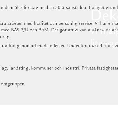
ande måleriföretag med ca 30 årsanställda. Bolaget grun
Dek
ra arbeten med kvalitet och personlig service. Vi har en v
Vi hjäl
e med BAS P/U och BAM. Det gör att vi kan använda de ar
pdrag.
lite va
ar alltid genomarbetade offerter. Under kontorstid finns e
ag, landsting, kommuner och industri. Privata fastighetsä
lomgruppen
.