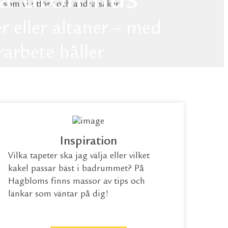
a utomhus
n som vi utfört och andra saker
r eller altaner – med
rarbete håller
gen längre
Inspiration
Vilka tapeter ska jag välja eller vilket
kakel passar bäst i badrummet? På
Hagbloms finns massor av tips och
länkar som väntar på dig!