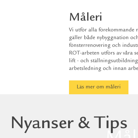
Tap
Måleri
Våra p
Vi utför alla förekommande m
inspira
gäller både nybyggnation och
fönsterrenovering och indust
rum
ROT-arbeten utförs av våra s
lift - och ställningsutbildnin
arbetsledning och innan arbe
Läs mer om måleri
Nyanser & Tips