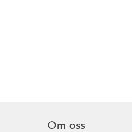
Mål
Låt os
tak oc
Om oss