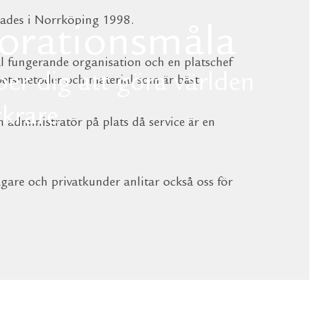
dades i Norrköping 1998.
orationsmåla
äl fungerande organisation och en platschef
per dig att göra världen
betsmetoder och material som är bäst
ckrare
n administratör på plats då service är en
gare och privatkunder anlitar också oss för