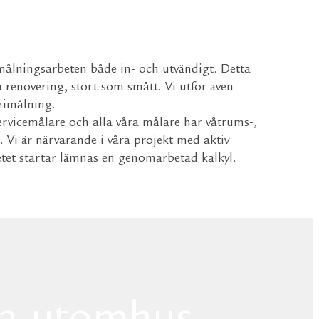
etsera
roffs ger dig
ålningsarbeten både in- och utvändigt. Detta
tion att förvandla varje
 renovering, stort som smått. Vi utför även
rimålning.
ervicemålare och alla våra målare har våtrums-,
g. Vi är närvarande i våra projekt med aktiv
tet startar lämnas en genomarbetad kalkyl.