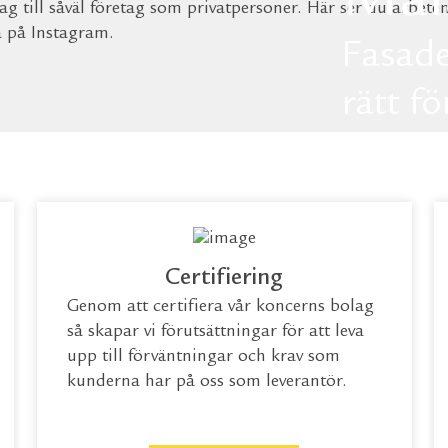
Mål
g till såväl företag som privatpersoner. Här ser du arbete
a på Instagram.
Fasade
rätt fö
målnin
Certifiering
Genom att certifiera vår koncerns bolag
så skapar vi förutsättningar för att leva
upp till förväntningar och krav som
kunderna har på oss som leverantör.